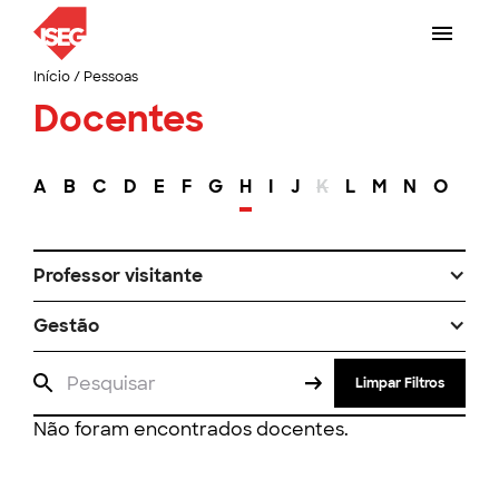
Início
/
Pessoas
Docentes
A
B
C
D
E
F
G
H
I
J
K
L
M
N
O
P
Professor visitante
Gestão
Limpar Filtros
Não foram encontrados docentes.