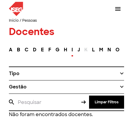
Início
/
Pessoas
Docentes
A
B
C
D
E
F
G
H
I
J
K
L
M
N
O
P
Tipo
Gestão
Limpar Filtros
Não foram encontrados docentes.