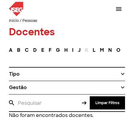
Início
/
Pessoas
Docentes
A
B
C
D
E
F
G
H
I
J
K
L
M
N
O
P
Tipo
Gestão
Limpar Filtros
Não foram encontrados docentes.