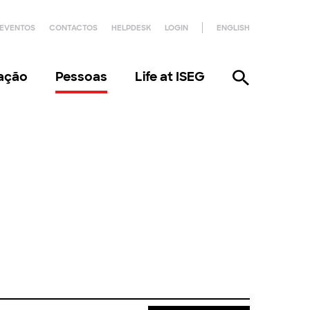
EVENTOS
CONTACTOS
HELPDESK
LOGIN
ENGLISH
gação
Pessoas
Life at ISEG