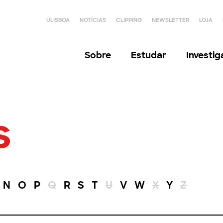
ULISBOA
NOTÍCIAS
CLIPPING
NEWSLETTER
LOJA
Sobre
Estudar
Investi
s
N
O
P
Q
R
S
T
U
V
W
X
Y
Z