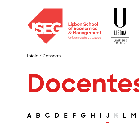
Início
/
Pessoas
Docente
A
B
C
D
E
F
G
H
I
J
K
L
M