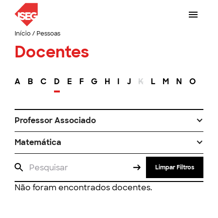
Início
/
Pessoas
Docentes
A
B
C
D
E
F
G
H
I
J
K
L
M
N
O
P
Professor Associado
Matemática
Limpar Filtros
Não foram encontrados docentes.