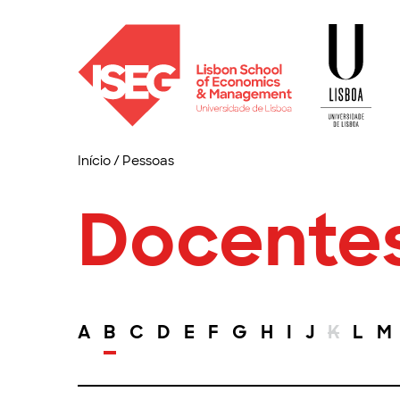
Início
/
Pessoas
Docente
A
B
C
D
E
F
G
H
I
J
K
L
M