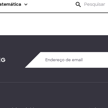
atemática
EG