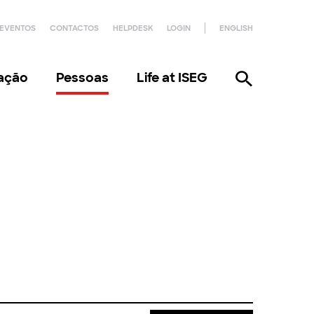
EVENTOS
CONTACTOS
HELPDESK
LOGIN
ENGLISH
gação
Pessoas
Life at ISEG