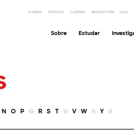
ULISBOA
NOTÍCIAS
CLIPPING
NEWSLETTER
LOJA
Sobre
Estudar
Investi
s
N
O
P
Q
R
S
T
U
V
W
X
Y
Z