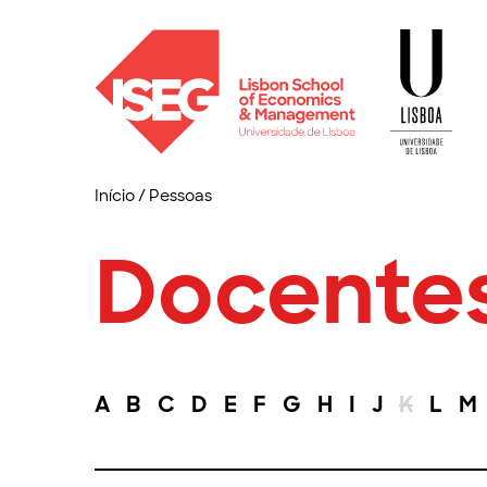
Início
/
Pessoas
Docente
A
B
C
D
E
F
G
H
I
J
K
L
M