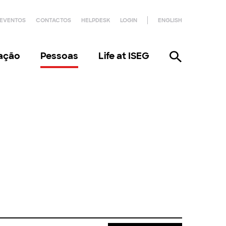
EVENTOS
CONTACTOS
HELPDESK
LOGIN
ENGLISH
gação
Pessoas
Life at ISEG