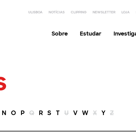
ULISBOA
NOTÍCIAS
CLIPPING
NEWSLETTER
LOJA
Sobre
Estudar
Investi
s
N
O
P
Q
R
S
T
U
V
W
X
Y
Z