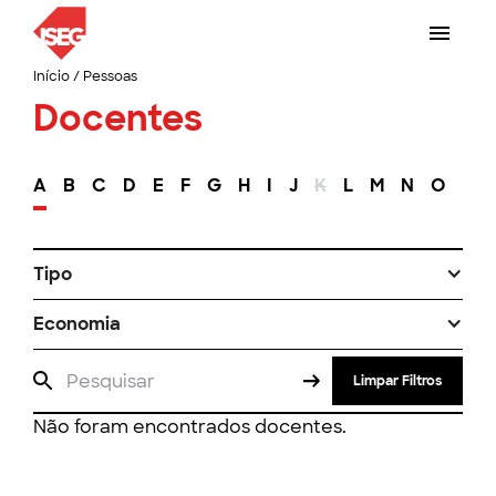
Início
/
Pessoas
Docentes
A
B
C
D
E
F
G
H
I
J
K
L
M
N
O
P
Tipo
Economia
Limpar Filtros
Não foram encontrados docentes.