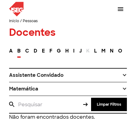
Início
/
Pessoas
Docentes
A
B
C
D
E
F
G
H
I
J
K
L
M
N
O
P
Assistente Convidado
Matemática
Limpar Filtros
Não foram encontrados docentes.