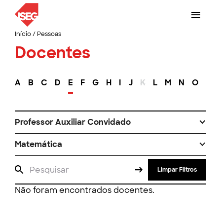
Início
/
Pessoas
Docentes
A
B
C
D
E
F
G
H
I
J
K
L
M
N
O
P
Professor Auxiliar Convidado
Matemática
Limpar Filtros
Não foram encontrados docentes.