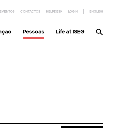
EVENTOS
CONTACTOS
HELPDESK
LOGIN
ENGLISH
gação
Pessoas
Life at ISEG