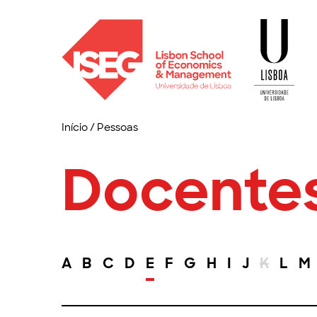
Início
/
Pessoas
Docente
A
B
C
D
E
F
G
H
I
J
K
L
M