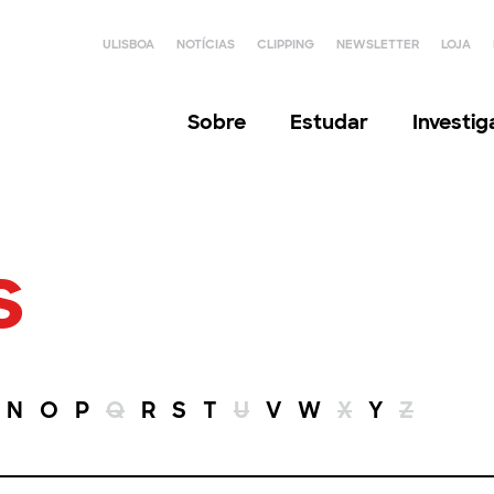
ULISBOA
NOTÍCIAS
CLIPPING
NEWSLETTER
LOJA
Sobre
Estudar
Investi
s
N
O
P
Q
R
S
T
U
V
W
X
Y
Z