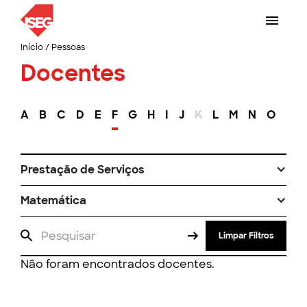
Início
/
Pessoas
Docentes
A
B
C
D
E
F
G
H
I
J
K
L
M
N
O
P
Prestação de Serviços
Matemática
Limpar Filtros
Não foram encontrados docentes.