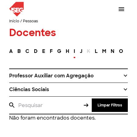
Início
/
Pessoas
Docentes
A
B
C
D
E
F
G
H
I
J
K
L
M
N
O
P
Professor Auxiliar com Agregação
Ciências Sociais
Limpar Filtros
Não foram encontrados docentes.