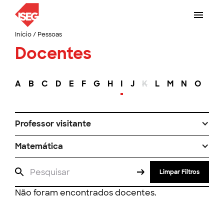
Início
/
Pessoas
Docentes
A
B
C
D
E
F
G
H
I
J
K
L
M
N
O
P
Professor visitante
Matemática
Limpar Filtros
Não foram encontrados docentes.