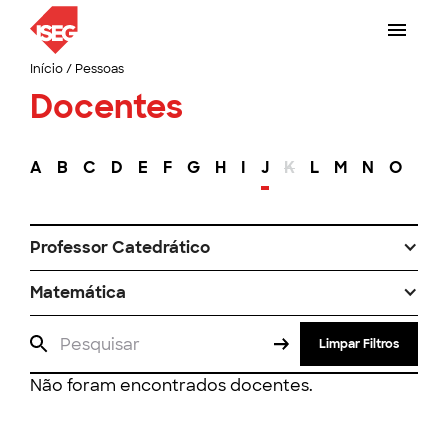
Início
/
Pessoas
Docentes
A
B
C
D
E
F
G
H
I
J
K
L
M
N
O
P
Professor Catedrático
Matemática
Limpar Filtros
Não foram encontrados docentes.