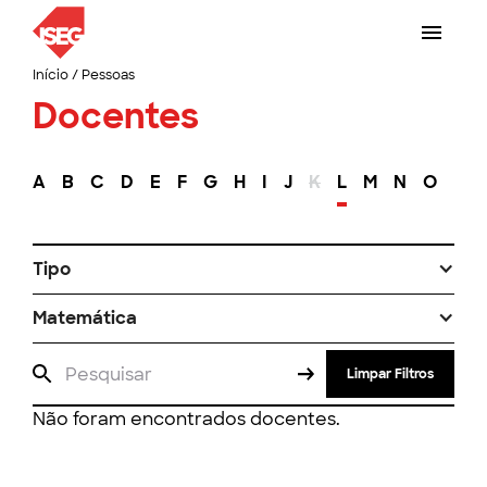
Início
/
Pessoas
Docentes
A
B
C
D
E
F
G
H
I
J
K
L
M
N
O
P
Tipo
Matemática
Limpar Filtros
Não foram encontrados docentes.