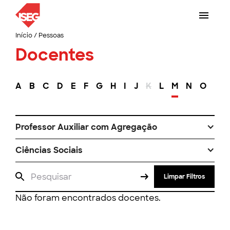
Início
/
Pessoas
Docentes
A
B
C
D
E
F
G
H
I
J
K
L
M
N
O
P
Professor Auxiliar com Agregação
Ciências Sociais
Limpar Filtros
Não foram encontrados docentes.