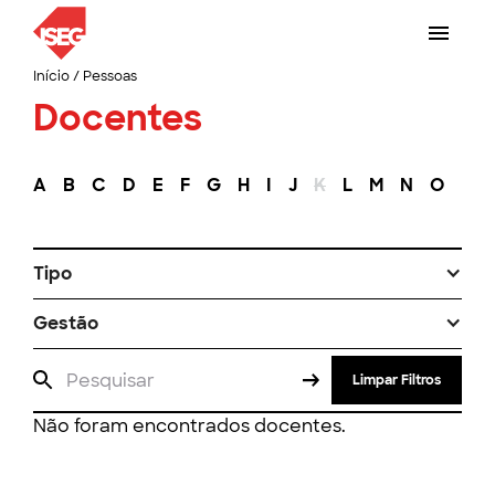
Início
/
Pessoas
Docentes
A
B
C
D
E
F
G
H
I
J
K
L
M
N
O
P
Tipo
Gestão
Limpar Filtros
Não foram encontrados docentes.