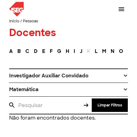
Início
/
Pessoas
Docentes
A
B
C
D
E
F
G
H
I
J
K
L
M
N
O
P
Investigador Auxiliar Convidado
Matemática
Limpar Filtros
Não foram encontrados docentes.