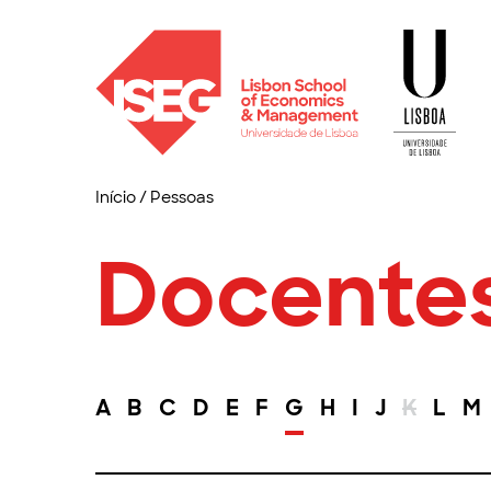
Início
/
Pessoas
Docente
A
B
C
D
E
F
G
H
I
J
K
L
M