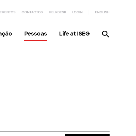
EVENTOS
CONTACTOS
HELPDESK
LOGIN
ENGLISH
gação
Pessoas
Life at ISEG