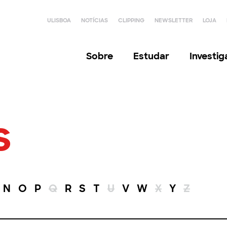
ULISBOA
NOTÍCIAS
CLIPPING
NEWSLETTER
LOJA
Sobre
Estudar
Investi
s
N
O
P
Q
R
S
T
U
V
W
X
Y
Z