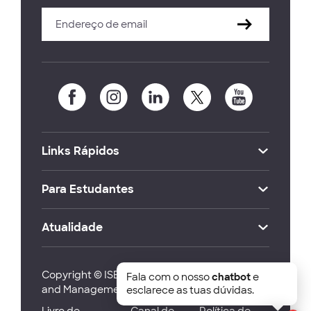
Links Rápidos
Para Estudantes
Atualidade
Copyright © ISEG Lisbon School of Economics
Fala com o nosso
chatbot
e
and Management 2026
esclarece as tuas dúvidas.