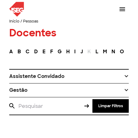
Início
/
Pessoas
Docentes
A
B
C
D
E
F
G
H
I
J
K
L
M
N
O
P
Assistente Convidado
Gestão
Limpar Filtros