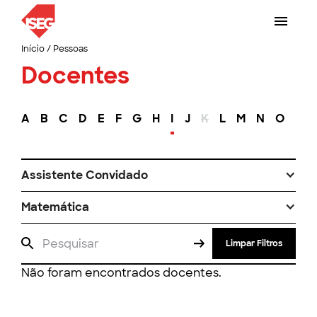
Início
/
Pessoas
Docentes
A
B
C
D
E
F
G
H
I
J
K
L
M
N
O
P
Assistente Convidado
Matemática
Limpar Filtros
Não foram encontrados docentes.