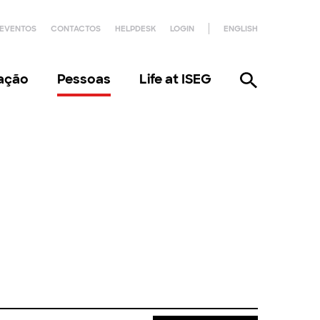
EVENTOS
CONTACTOS
HELPDESK
LOGIN
ENGLISH
gação
Pessoas
Life at ISEG