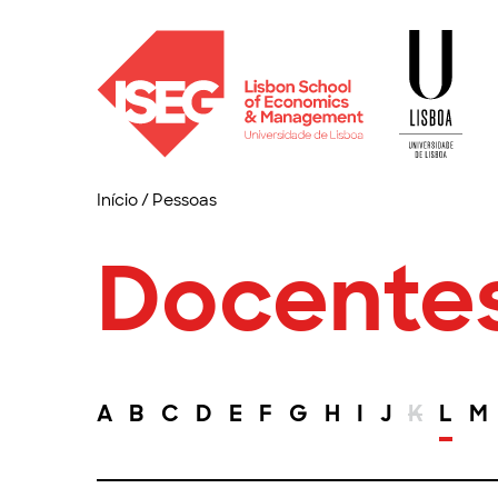
Início
/
Pessoas
Docente
A
B
C
D
E
F
G
H
I
J
K
L
M