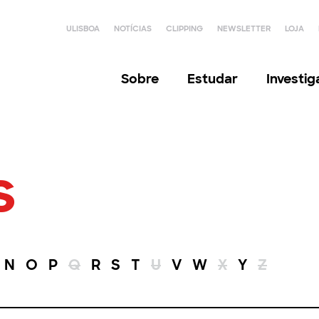
ULISBOA
NOTÍCIAS
CLIPPING
NEWSLETTER
LOJA
Sobre
Estudar
Investi
s
N
O
P
Q
R
S
T
U
V
W
X
Y
Z