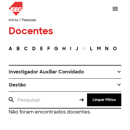
Início
/
Pessoas
Docentes
A
B
C
D
E
F
G
H
I
J
K
L
M
N
O
P
Investigador Auxiliar Convidado
Gestão
Limpar Filtros
Não foram encontrados docentes.