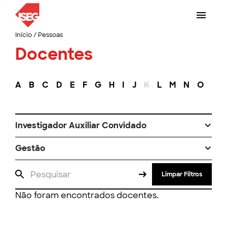
Início
/
Pessoas
Docentes
A
B
C
D
E
F
G
H
I
J
K
L
M
N
O
P
Investigador Auxiliar Convidado
Gestão
Limpar Filtros
Não foram encontrados docentes.