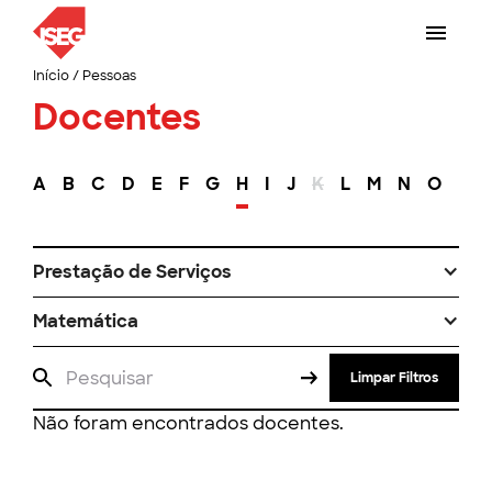
Início
/
Pessoas
Docentes
A
B
C
D
E
F
G
H
I
J
K
L
M
N
O
P
Prestação de Serviços
Matemática
Limpar Filtros
Não foram encontrados docentes.