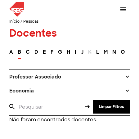
Início
/
Pessoas
Docentes
A
B
C
D
E
F
G
H
I
J
K
L
M
N
O
P
Professor Associado
Economia
Limpar Filtros
Não foram encontrados docentes.