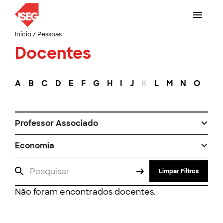
Início
/
Pessoas
Docentes
A
B
C
D
E
F
G
H
I
J
K
L
M
N
O
P
Professor Associado
Economia
Limpar Filtros
Não foram encontrados docentes.