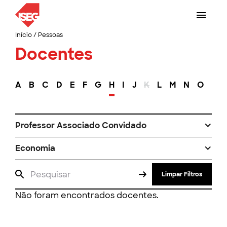
Início
/
Pessoas
Docentes
A
B
C
D
E
F
G
H
I
J
K
L
M
N
O
P
Professor Associado Convidado
Economia
Limpar Filtros
Não foram encontrados docentes.