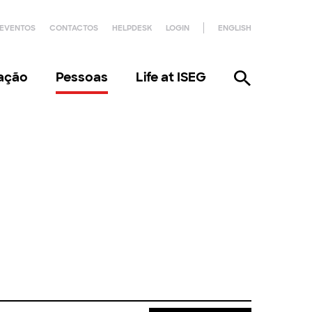
EVENTOS
CONTACTOS
HELPDESK
LOGIN
ENGLISH
gação
Pessoas
Life at ISEG