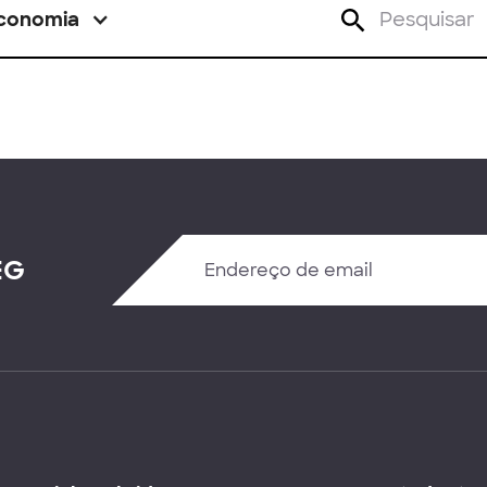
conomia
EG