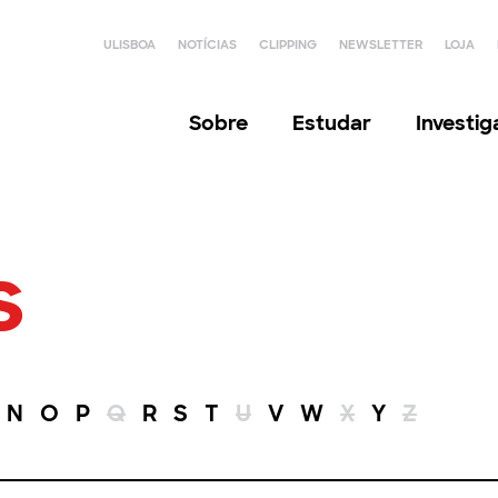
ULISBOA
NOTÍCIAS
CLIPPING
NEWSLETTER
LOJA
Sobre
Estudar
Investi
s
N
O
P
Q
R
S
T
U
V
W
X
Y
Z