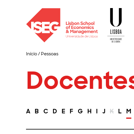
Início
/
Pessoas
Docente
A
B
C
D
E
F
G
H
I
J
K
L
M