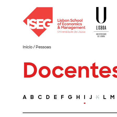
Início
/
Pessoas
Docente
A
B
C
D
E
F
G
H
I
J
K
L
M