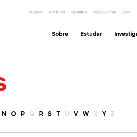
ULISBOA
NOTÍCIAS
CLIPPING
NEWSLETTER
LOJA
Sobre
Estudar
Investi
s
N
O
P
Q
R
S
T
U
V
W
X
Y
Z