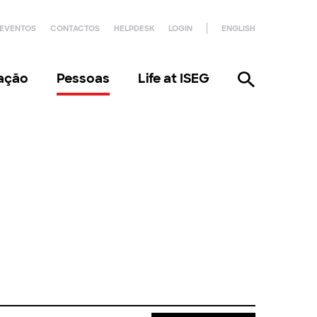
EVENTOS
CONTACTOS
HELPDESK
LOGIN
ENGLISH
gação
Pessoas
Life at ISEG