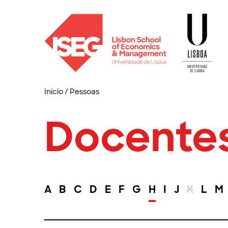
Início
/
Pessoas
Docente
A
B
C
D
E
F
G
H
I
J
K
L
M