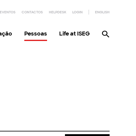
EVENTOS
CONTACTOS
HELPDESK
LOGIN
ENGLISH
gação
Pessoas
Life at ISEG