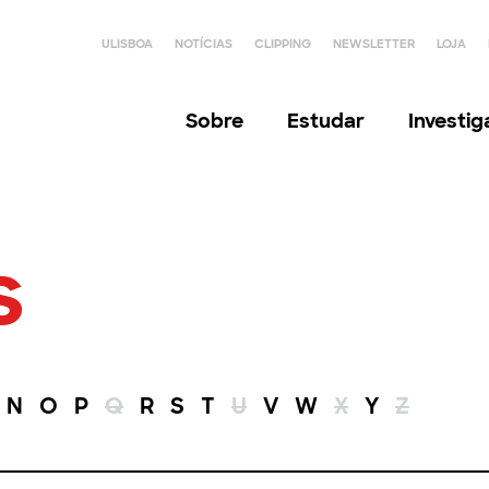
ULISBOA
NOTÍCIAS
CLIPPING
NEWSLETTER
LOJA
Sobre
Estudar
Investi
s
N
O
P
Q
R
S
T
U
V
W
X
Y
Z