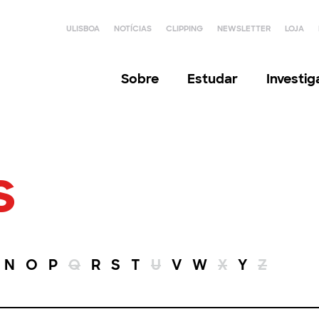
ULISBOA
NOTÍCIAS
CLIPPING
NEWSLETTER
LOJA
Sobre
Estudar
Investi
s
N
O
P
Q
R
S
T
U
V
W
X
Y
Z