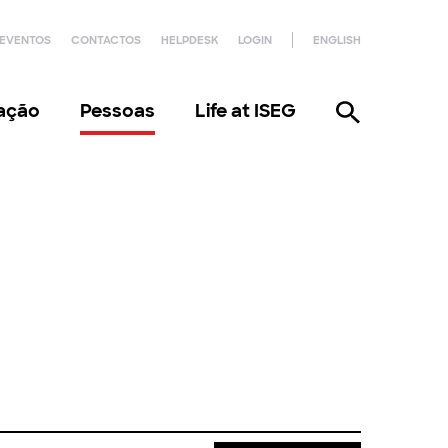
EVENTOS
CONTACTOS
HELPDESK
LOGIN
ENGLISH
gação
Pessoas
Life at ISEG