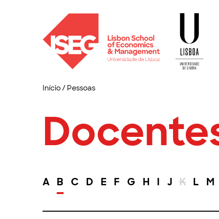
Início
/
Pessoas
Docente
A
B
C
D
E
F
G
H
I
J
K
L
M