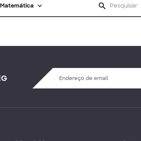
Matemática
EG