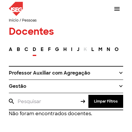
Início
/
Pessoas
Docentes
A
B
C
D
E
F
G
H
I
J
K
L
M
N
O
P
Professor Auxiliar com Agregação
Gestão
Limpar Filtros
Não foram encontrados docentes.