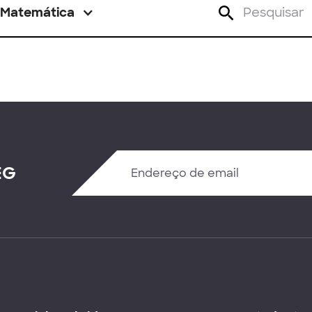
Matemática
EG