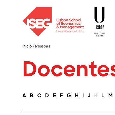
Início
/
Pessoas
Docente
A
B
C
D
E
F
G
H
I
J
K
L
M