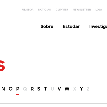
ULISBOA
NOTÍCIAS
CLIPPING
NEWSLETTER
LOJA
Sobre
Estudar
Investi
s
N
O
P
Q
R
S
T
U
V
W
X
Y
Z