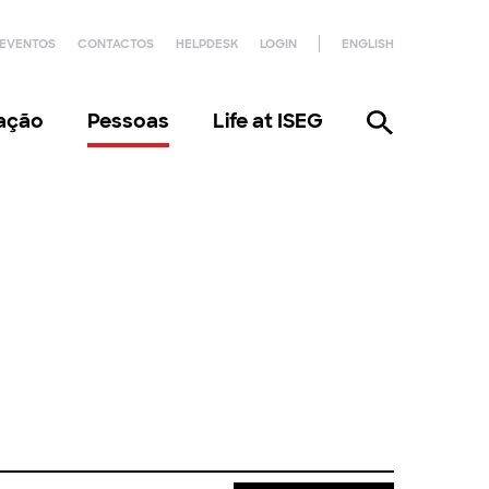
EVENTOS
CONTACTOS
HELPDESK
LOGIN
ENGLISH
gação
Pessoas
Life at ISEG