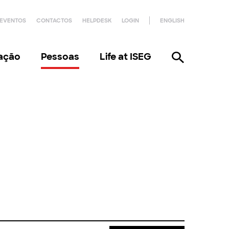
EVENTOS
CONTACTOS
HELPDESK
LOGIN
ENGLISH
gação
Pessoas
Life at ISEG