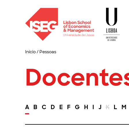
Início
/
Pessoas
Docente
A
B
C
D
E
F
G
H
I
J
K
L
M