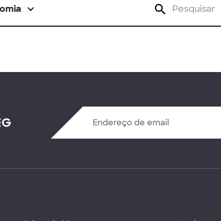
omia
EG