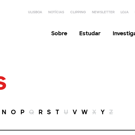
ULISBOA
NOTÍCIAS
CLIPPING
NEWSLETTER
LOJA
Sobre
Estudar
Investi
s
N
O
P
Q
R
S
T
U
V
W
X
Y
Z