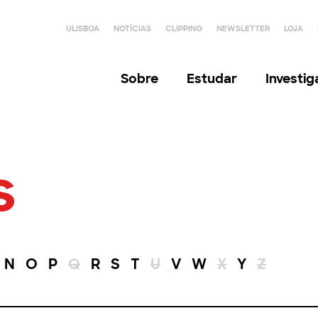
ULISBOA
NOTÍCIAS
CLIPPING
NEWSLETTER
LOJA
Sobre
Estudar
Investi
s
N
O
P
Q
R
S
T
U
V
W
X
Y
Z