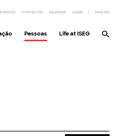
EVENTOS
CONTACTOS
HELPDESK
LOGIN
ENGLISH
gação
Pessoas
Life at ISEG