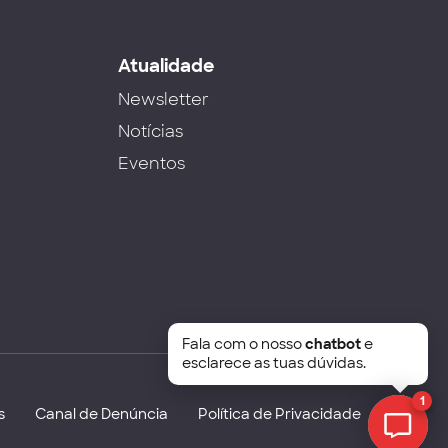
s
Atualidade
Newsletter
Notícias
Eventos
Fala com o nosso
chatbot
e
esclarece as tuas dúvidas.
1
s
Canal de Denúncia
Política de Privacidade
Chat