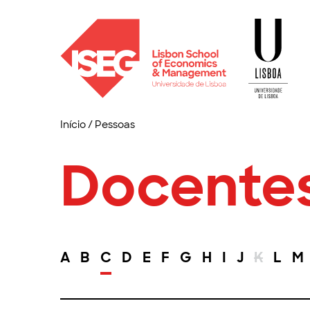
Início
/
Pessoas
Docente
A
B
C
D
E
F
G
H
I
J
K
L
M