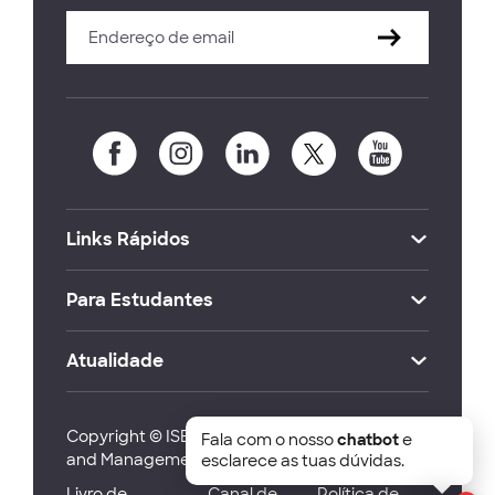
Links Rápidos
Para Estudantes
Atualidade
Copyright © ISEG Lisbon School of Economics
Fala com o nosso
chatbot
e
and Management 2026
esclarece as tuas dúvidas.
Livro de
Canal de
Política de