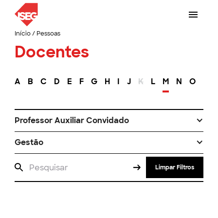
Início
/
Pessoas
Docentes
A
B
C
D
E
F
G
H
I
J
K
L
M
N
O
P
Professor Auxiliar Convidado
Gestão
Limpar Filtros