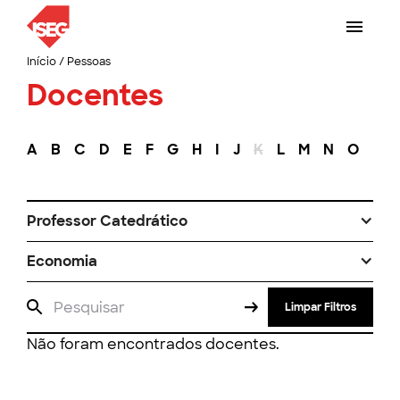
Início
/
Pessoas
Docentes
A
B
C
D
E
F
G
H
I
J
K
L
M
N
O
P
Professor Catedrático
Economia
Limpar Filtros
Não foram encontrados docentes.