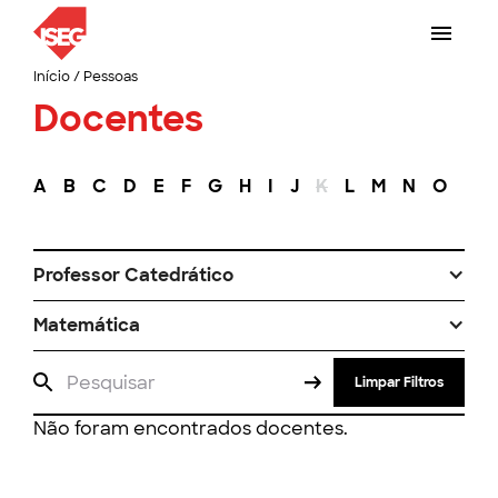
Início
/
Pessoas
Docentes
A
B
C
D
E
F
G
H
I
J
K
L
M
N
O
P
Professor Catedrático
Matemática
Limpar Filtros
Não foram encontrados docentes.