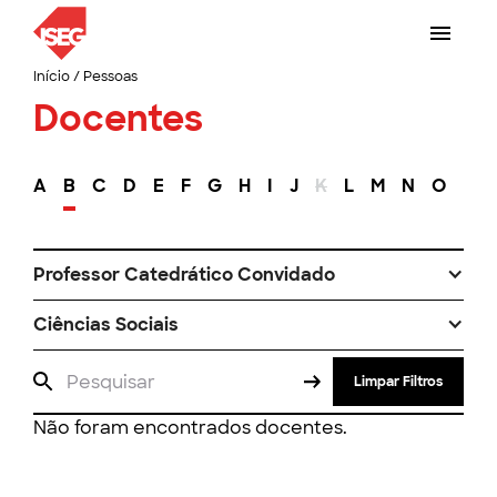
Início
/
Pessoas
Docentes
A
B
C
D
E
F
G
H
I
J
K
L
M
N
O
P
Professor Catedrático Convidado
Ciências Sociais
Limpar Filtros
Não foram encontrados docentes.