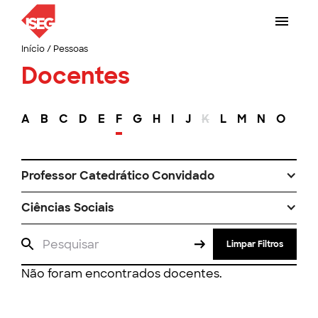
Início
/
Pessoas
Docentes
A
B
C
D
E
F
G
H
I
J
K
L
M
N
O
P
Professor Catedrático Convidado
Ciências Sociais
Limpar Filtros
Não foram encontrados docentes.