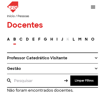
Início
/
Pessoas
Docentes
A
B
C
D
E
F
G
H
I
J
K
L
M
N
O
P
Professor Catedrático Visitante
Gestão
Limpar Filtros
Não foram encontrados docentes.