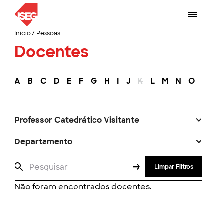
Início
/
Pessoas
Docentes
A
B
C
D
E
F
G
H
I
J
K
L
M
N
O
P
Professor Catedrático Visitante
Departamento
Limpar Filtros
Não foram encontrados docentes.