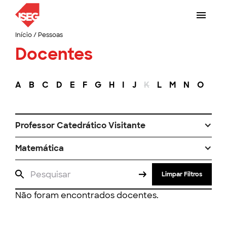
Início
/
Pessoas
Docentes
A
B
C
D
E
F
G
H
I
J
K
L
M
N
O
P
Professor Catedrático Visitante
Matemática
Limpar Filtros
Não foram encontrados docentes.