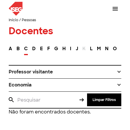
Início
/
Pessoas
Docentes
A
B
C
D
E
F
G
H
I
J
K
L
M
N
O
P
Professor visitante
Economia
Limpar Filtros
Não foram encontrados docentes.