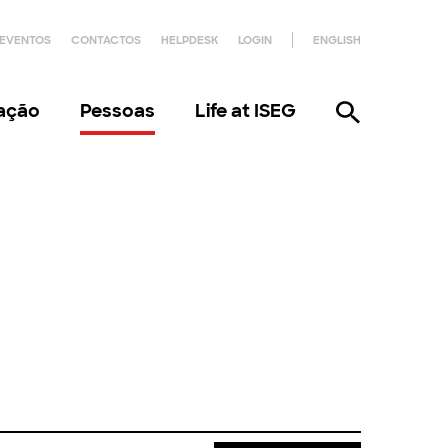
EVENTOS
CONTACTOS
HELPDESK
LOGIN
ENGLISH
gação
Pessoas
Life at ISEG