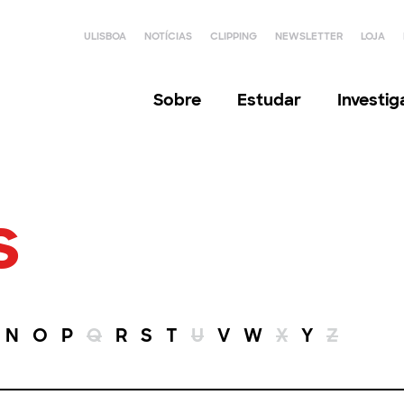
ULISBOA
NOTÍCIAS
CLIPPING
NEWSLETTER
LOJA
Sobre
Estudar
Investi
s
N
O
P
Q
R
S
T
U
V
W
X
Y
Z