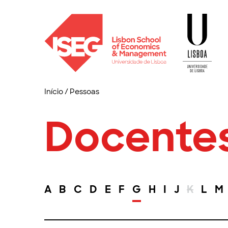
Início
/
Pessoas
Docente
A
B
C
D
E
F
G
H
I
J
K
L
M