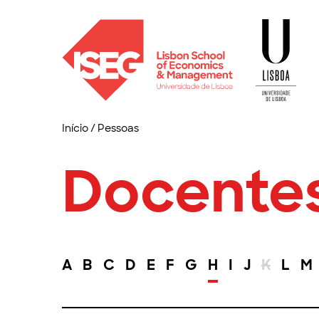
Início
/
Pessoas
Docente
A
B
C
D
E
F
G
H
I
J
K
L
M