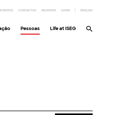
EVENTOS
CONTACTOS
HELPDESK
LOGIN
ENGLISH
gação
Pessoas
Life at ISEG