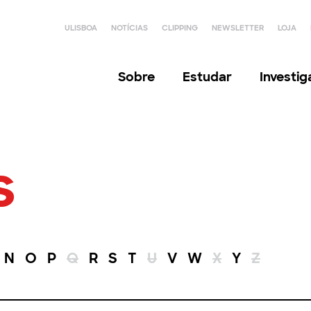
ULISBOA
NOTÍCIAS
CLIPPING
NEWSLETTER
LOJA
Sobre
Estudar
Investi
s
N
O
P
Q
R
S
T
U
V
W
X
Y
Z