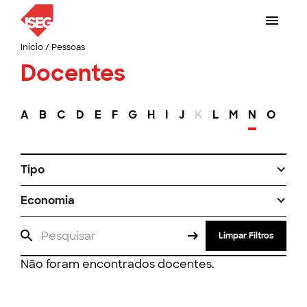
Início
/
Pessoas
Docentes
A
B
C
D
E
F
G
H
I
J
K
L
M
N
O
P
Tipo
Economia
Limpar Filtros
Não foram encontrados docentes.