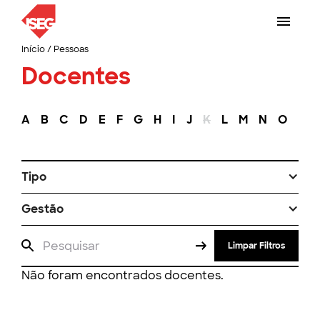
Início
/
Pessoas
Docentes
A
B
C
D
E
F
G
H
I
J
K
L
M
N
O
P
Tipo
Gestão
Limpar Filtros
Não foram encontrados docentes.